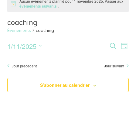
Aucun évènements planifié pour 1 novembre 2025. Passer aux
évènements suivants
.
coaching
Évènements
coaching
1/11/2025
Reche
Nav
Recherche
Jour
Sélectionnez
de
et
une
Jour précédent
Jour suivant
vu
date.
naviga
Év
de
S’abonner au calendrier
vues
Évène