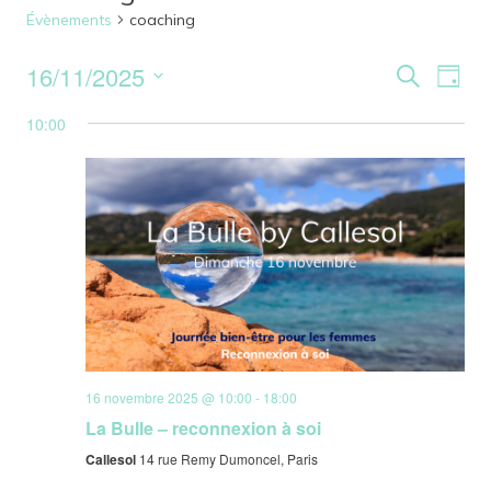
Évènements
coaching
16/11/2025
Reche
Nav
Recherche
Jour
Sélectionnez
de
et
10:00
une
vu
date.
naviga
Év
de
vues
Évène
16 novembre 2025 @ 10:00
-
18:00
La Bulle – reconnexion à soi
Callesol
14 rue Remy Dumoncel, Paris