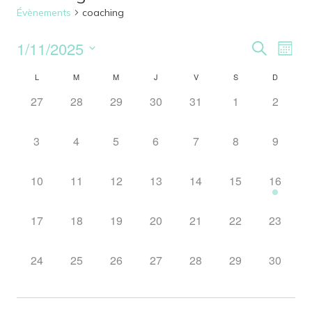
Évènements
coaching
1/11/2025
Reche
Nav
Recherche
Mois
Sélectionnez
de
et
L
M
M
J
V
S
D
Calendrier
une
vu
0
0
0
0
0
0
0
27
28
29
30
31
1
2
date.
naviga
de
évènement,
évènement,
évènement,
évènement,
évènement,
évènement,
évèneme
Év
de
Évènements
0
0
0
0
0
0
0
3
4
5
6
7
8
9
évènement,
évènement,
évènement,
évènement,
évènement,
évènement,
évèneme
vues
0
0
0
0
0
0
1
10
11
12
13
14
15
16
Évène
évènement,
évènement,
évènement,
évènement,
évènement,
évènement,
évèneme
0
0
0
0
0
0
0
17
18
19
20
21
22
23
évènement,
évènement,
évènement,
évènement,
évènement,
évènement,
évèneme
0
0
0
0
0
0
0
24
25
26
27
28
29
30
évènement,
évènement,
évènement,
évènement,
évènement,
évènement,
évèneme