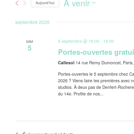
À venir
Aujourd’hui
Évènements
de
par
Sélectionnez
mot-
une
septembre 2026
vues
clé.
date.
Évènements
5 septembre @ 16:00
-
18:00
SAM
5
Portes-ouvertes gratu
Callesol
14 rue Remy Dumoncel, Paris,
Portes-ouvertes le 5 septembre chez Call
2026 ? Viens faire tes premières avec n
studios. À deux pas de Denfert-Rochere
du 14e. Profite de nos...