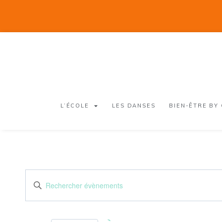
L’ÉCOLE
LES DANSES
BIEN-ÊTRE BY
Recherche
Saisir
mot-
et
clé.
Rechercher
navigation