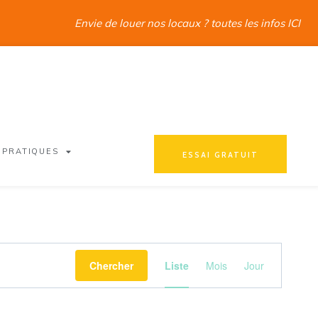
Envie de louer nos locaux ? toutes les infos ICI
 PRATIQUES
ESSAI GRATUIT
Navigation
Chercher
Liste
Mois
Jour
de
vues