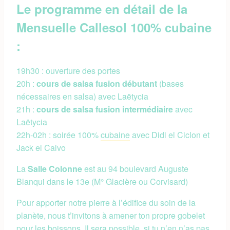
Le programme en détail de la
Mensuelle Callesol 100% cubaine
:
19h30 : ouverture des portes
20h :
cours de salsa fusion débutant
(bases
nécessaires en salsa) avec Laëtycia
21h :
cours de salsa fusion intermédiaire
avec
Laëtycia
22h-02h : soirée 100%
cubaine
avec Didi el Ciclon et
Jack el Calvo
La
Salle Colonne
est au 94 boulevard Auguste
Blanqui dans le 13e (M° Glacière ou Corvisard)
Pour apporter notre pierre à l’édifice du soin de la
planète, nous t’invitons à amener ton propre gobelet
pour les boissons. Il sera possible, si tu n’en n’as pas,