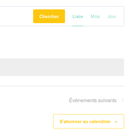
Navigation
Chercher
Liste
Mois
Jour
de
vues
Évènement
Évènements
suivants
S’abonner au calendrier