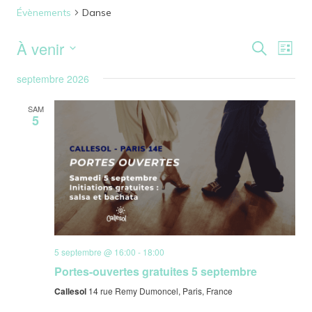
Évènements
Danse
À venir
Reche
Nav
Recherche
Liste
Sélectionnez
de
et
septembre 2026
une
vu
date.
naviga
SAM
5
Év
de
vues
Évène
5 septembre @ 16:00
-
18:00
Portes-ouvertes gratuites 5 septembre
Callesol
14 rue Remy Dumoncel, Paris, France