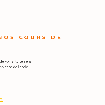
 NOS COURS DE
de voir si tu te sens
mbiance de l’école
IT