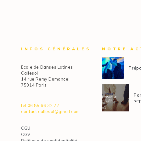
INFOS GÉNÉRALES
NOTRE AC
Ecole de Danses Latines
Prépa
Callesol
14 rue Remy Dumoncel
75014 Paris
Por
se
tel:06 85 66 32 72
contact.callesol@gmail.com
CGU
CGV
Politique de confidentialité