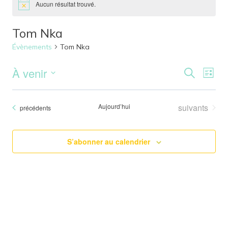
Aucun résultat trouvé.
Tom Nka
Évènements
Tom Nka
À venir
Reche
Nav
Recherche
Liste
Sélectionnez
de
et
une
Évènements
Aujourd’hui
suivants
Évènements
précédents
vu
date.
naviga
Év
de
S’abonner au calendrier
vues
Évène