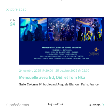
octobre 2025
VEN
24
24 octobre 2025 @ 20:00
-
25 octobre 2025 @ 02:00
Mensuelle avec Ed, Didi et Tom Nka
Salle Colonne
94 boulevard Auguste Blanqui, Paris, France
Évènements
précédents
Aujourd’hui
Évènements
suivants