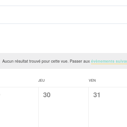
Aucun résultat trouvé pour cette vue. Passer aux
évènements suiva
JEU
VEN
0
0
9
30
31
ènement,
évènement,
évènement