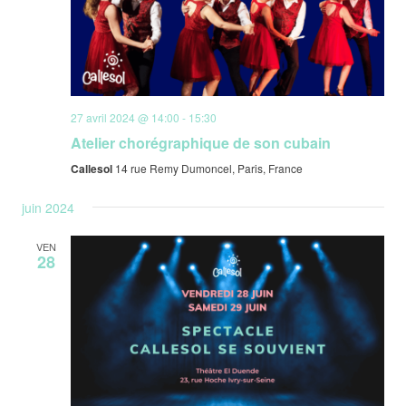
27 avril 2024 @ 14:00
-
15:30
Atelier chorégraphique de son cubain
Callesol
14 rue Remy Dumoncel, Paris, France
juin 2024
VEN
28