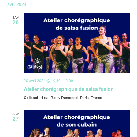
avril 2024
SAM
20
20 avril 2024 @ 10:30
-
12:00
Atelier chorégraphique de salsa fusion
Callesol
14 rue Remy Dumoncel, Paris, France
SAM
27