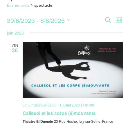
Évènements
spectacle
30/6/2023
 - 
8/8/2026
Reche
Nav
Recherche
Liste
Sélectionnez
de
et
juin 2023
une
vu
date.
naviga
VEN
30
Év
de
vues
Évène
30 juin 2023 @ 09:00
-
1 juillet 2023 @ 01:00
Callesol et les corps (é)mouvants
Théatre El Duende
23 Rue Hoche, Ivry-sur-Seine, France