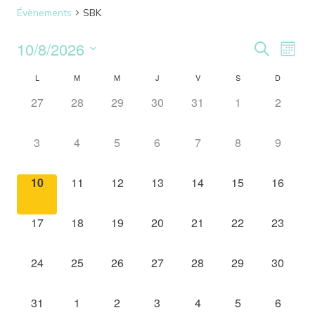
Évènements
SBK
10/8/2026
Reche
Nav
Recherche
Mois
Sélectionnez
de
et
L
M
M
J
V
S
D
Calendrier
une
vu
0
0
0
0
0
0
0
27
28
29
30
31
1
2
date.
naviga
de
évènement,
évènement,
évènement,
évènement,
évènement,
évènement,
évèneme
Év
de
Évènements
0
0
0
0
0
0
0
3
4
5
6
7
8
9
évènement,
évènement,
évènement,
évènement,
évènement,
évènement,
évèneme
vues
0
0
0
0
0
0
0
10
11
12
13
14
15
16
Évène
évènement,
évènement,
évènement,
évènement,
évènement,
évènement,
évèneme
0
0
0
0
0
0
0
17
18
19
20
21
22
23
évènement,
évènement,
évènement,
évènement,
évènement,
évènement,
évèneme
0
0
0
0
0
0
0
24
25
26
27
28
29
30
évènement,
évènement,
évènement,
évènement,
évènement,
évènement,
évèneme
0
0
0
0
0
0
0
31
1
2
3
4
5
6