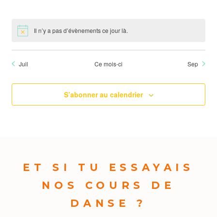
évènement,
évènement,
évènement,
évènement,
évènement,
évènement,
évèneme
Il n’y a pas d’évènements ce jour là.
Juil
Ce mois-ci
Sep
S’abonner au calendrier
ET SI TU ESSAYAIS
NOS COURS DE
DANSE ?