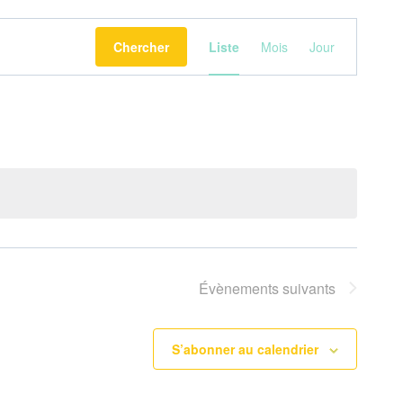
Navigation
Chercher
Liste
Mois
Jour
de
vues
Évènement
Évènements
suivants
S’abonner au calendrier