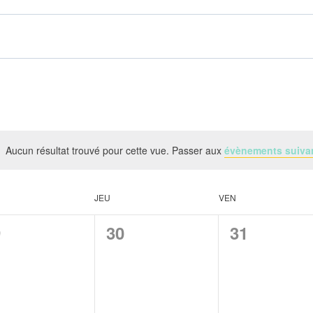
Aucun résultat trouvé pour cette vue. Passer aux
évènements suiva
JEU
VEN
0
0
9
30
31
ènement,
évènement,
évènement