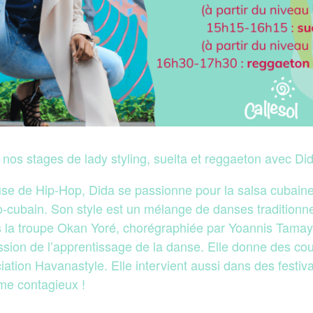
 nos stages de lady styling, suelta et reggaeton avec Did
use de Hip-Hop, Dida se passionne pour la salsa cubaine
ro-cubain. Son style est un mélange de danses traditionn
s la troupe Okan Yoré, chorégraphiée par Yoannis Tamay
ssion de l’apprentissage de la danse. Elle donne des co
iation Havanastyle. Elle intervient aussi dans des festiva
e contagieux !