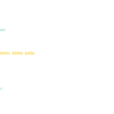
ent:
gaeton
,
stages
,
suelta
el