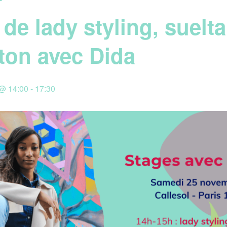
de lady styling, suelta
ton avec Dida
@ 14:00
-
17:30