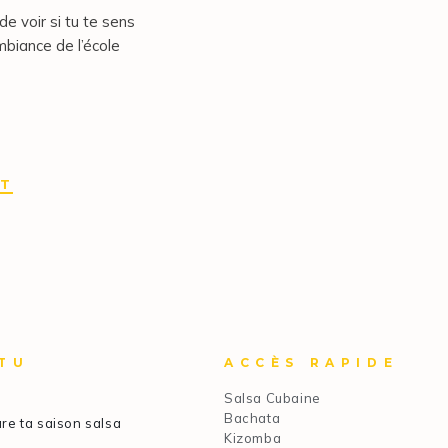
de voir si tu te sens
mbiance de l’école
IT
TU
ACCÈS RAPIDE
Salsa Cubaine
Bachata
re ta saison salsa
Kizomba