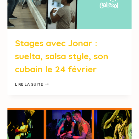
Stages avec Jonar :
suelta, salsa style, son
cubain le 24 février
LIRE LA SUITE