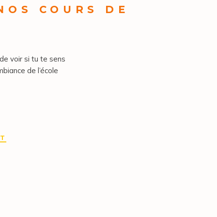
 NOS COURS DE
de voir si tu te sens
mbiance de l’école
IT