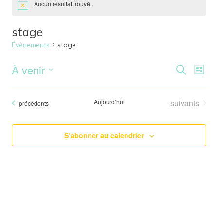
Aucun résultat trouvé.
stage
Évènements
stage
À venir
Reche
Nav
Recherche
Liste
Sélectionnez
de
et
une
Évènements
Aujourd’hui
suivants
Évènements
précédents
vu
date.
naviga
Év
de
S’abonner au calendrier
vues
Évène