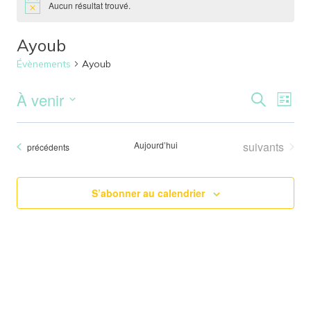
Aucun résultat trouvé.
Ayoub
Évènements
Ayoub
À venir
Reche
Nav
Recherche
Liste
Sélectionnez
de
et
une
Évènements
Aujourd’hui
suivants
Évènements
précédents
vu
date.
naviga
Év
de
S’abonner au calendrier
vues
Évène