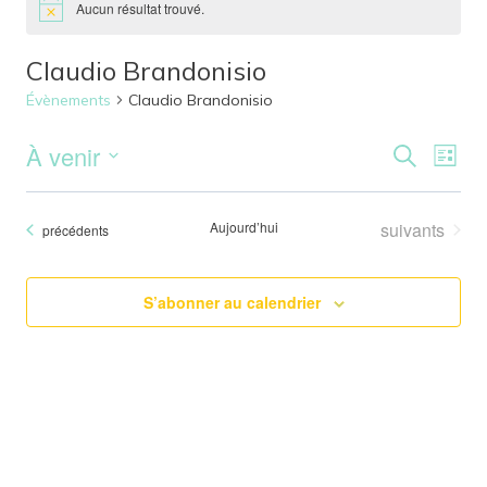
Aucun résultat trouvé.
Claudio Brandonisio
Évènements
Claudio Brandonisio
À venir
Reche
Nav
Recherche
Liste
Sélectionnez
de
et
une
Évènements
Aujourd’hui
suivants
Évènements
précédents
vu
date.
naviga
Év
de
S’abonner au calendrier
vues
Évène